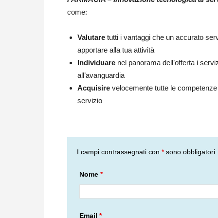
come:
Valutare
tutti i vantaggi che un accurato serv
apportare alla tua attività
Individuare
nel panorama dell’offerta i servizi 
all’avanguardia
Acquisire
velocemente tutte le competenze n
servizio
I campi contrassegnati con
*
sono obbligatori.
Nome
*
Email
*