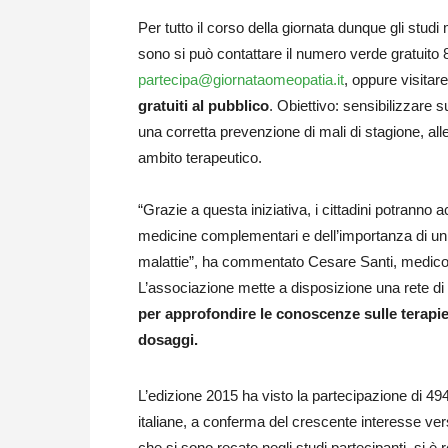
Per tutto il corso della giornata dunque gli studi m
sono si può contattare il numero verde gratuito 
partecipa@giornataomeopatia.it
, oppure visitare
gratuiti al pubblico
. Obiettivo: sensibilizzare s
una corretta prevenzione di mali di stagione, alle
ambito terapeutico.
“Grazie a questa iniziativa, i cittadini potranno
medicine complementari e dell’importanza di un s
malattie”, ha commentato Cesare Santi, medico s
L’associazione mette a disposizione una rete di
per approfondire le conoscenze sulle terapie
dosaggi.
L’edizione 2015 ha visto la partecipazione di 494 
italiane, a conferma del crescente interesse ve
che si sono recate negli studi partecipanti, si 