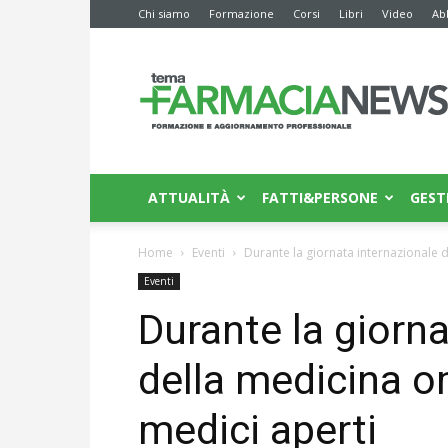
Chi siamo
Formazione
Corsi
Libri
Video
Ab
Farmacia
News
ATTUALITÀ
FATTI&PERSONE
GEST
Home
Eventi
Durante la giornata internazionale 
Eventi
Durante la giorna
della medicina o
medici aperti