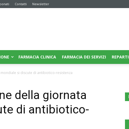
bonati
Contatti
Newsletter
IONE
FARMACIA CLINICA
FARMACIA DEI SERVIZI
REPARTI
 mondiale si discute di antibiotico-resistenza
ne della giornata
te di antibiotico-