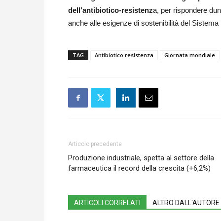
dell’antibiotico-resistenz
a, per rispondere dunq
anche alle esigenze di sostenibilità del Sistema 
TAG
Antibiotico resistenza
Giornata mondiale
Articolo precedente
Produzione industriale, spetta al settore della
farmaceutica il record della crescita (+6,2%)
ARTICOLI CORRELATI
ALTRO DALL'AUTORE