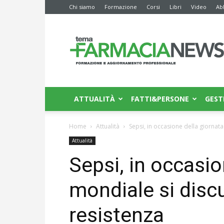
Chi siamo
Formazione
Corsi
Libri
Video
Ab
Farmacia
News
ATTUALITÀ
FATTI&PERSONE
GEST
Home
Attualità
Sepsi, in occasione della giornata
Attualità
Sepsi, in occasio
mondiale si discu
resistenza