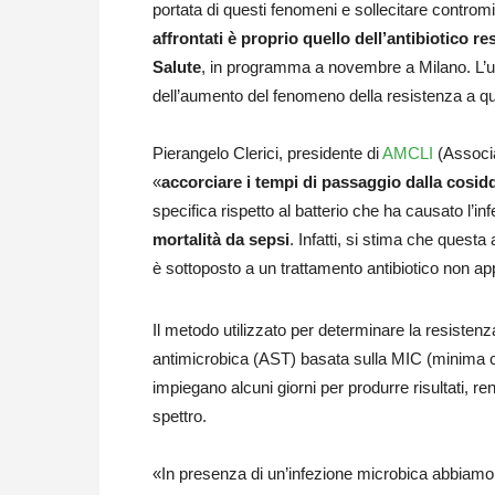
portata di questi fenomeni e sollecitare contromis
affrontati è proprio quello dell’antibiotico 
Salute
, in programma a novembre a Milano. L’uso 
dell’aumento del fenomeno della resistenza a qu
Pierangelo Clerici, presidente di
AMCLI
(Associa
«
accorciare i tempi di passaggio dalla cosidd
specifica rispetto al batterio che ha causato l’in
mortalità da sepsi
. Infatti, si stima che questa 
è sottoposto a un trattamento antibiotico non ap
Il metodo utilizzato per determinare la resistenza e 
antimicrobica (AST) basata sulla MIC (minima co
impiegano alcuni giorni per produrre risultati, re
spettro.
«In presenza di un’infezione microbica abbiamo b