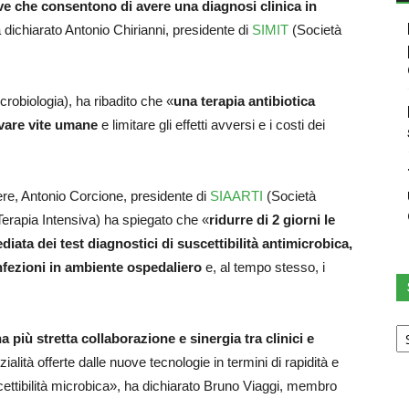
ve che consentono di avere una diagnosi clinica in
a dichiarato Antonio Chirianni, presidente di
SIMIT
(Società
crobiologia), ha ribadito che «
una terapia antibiotica
lvare vite umane
e limitare gli effetti avversi e i costi dei
ere, Antonio Corcione, presidente di
SIAARTI
(Società
Terapia Intensiva) ha spiegato che «
ridurre di 2 giorni le
iata dei test diagnostici di suscettibilità antimicrobica,
 infezioni in ambiente ospedaliero
e, al tempo stesso, i
Sc
più stretta collaborazione e sinergia tra clinici e
u
ca
ialità offerte dalle nuove tecnologie in termini di rapidità e
uscettibilità microbica», ha dichiarato Bruno Viaggi, membro