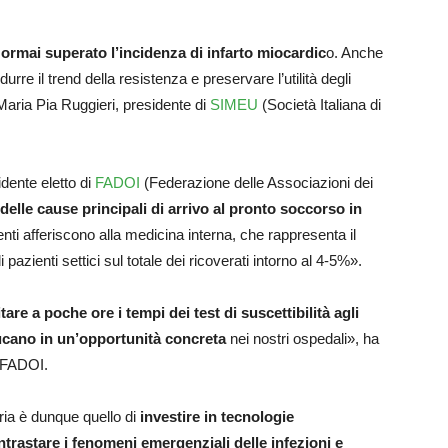
 ormai superato l’incidenza di infarto miocardic
o. Anche
rre il trend della resistenza e preservare l’utilità degli
o Maria Pia Ruggieri, presidente di
SIMEU
(Società Italiana di
idente eletto di
FADOI
(Federazione delle Associazioni dei
 delle cause principali di arrivo al pronto soccorso in
ienti afferiscono alla medicina interna, che rappresenta il
pazienti settici sul totale dei ricoverati intorno al 4-5%».
re a poche ore i tempi dei test di suscettibilità agli
ucano in un’opportunità concreta
nei nostri ospedali», ha
i FADOI.
eria è dunque quello di
investire in tecnologie
trastare i fenomeni emergenziali delle infezioni e