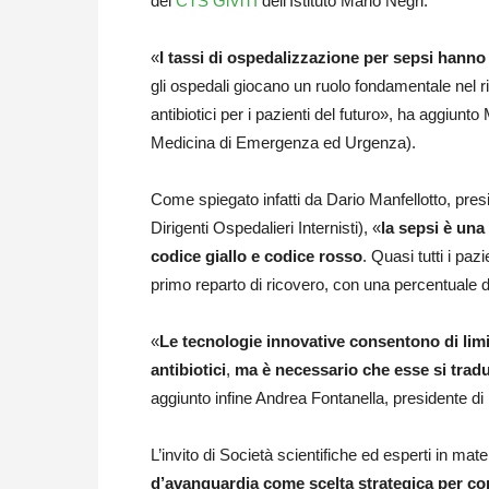
del
CTS GiViTI
dell’Istituto Mario Negri.
«
I tassi di ospedalizzazione per sepsi hanno
gli ospedali giocano un ruolo fondamentale nel ridu
antibiotici per i pazienti del futuro», ha aggiunt
Medicina di Emergenza ed Urgenza).
Come spiegato infatti da Dario Manfellotto, pres
Dirigenti Ospedalieri Internisti), «
la sepsi è una
codice giallo e codice rosso
. Quasi tutti i paz
primo reparto di ricovero, con una percentuale di 
«
Le tecnologie innovative consentono di limita
antibiotici
,
ma è necessario che esse si trad
aggiunto infine Andrea Fontanella, presidente d
L’invito di Società scientifiche ed esperti in mat
d’avanguardia come scelta strategica per con