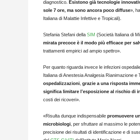
diagnostico.
Esistono già tecnologie innovati
sole 7 ore, ma sono ancora poco diffuse
», h
Italiana di Malattie Infettive e Tropicali).
Stefania Stefani della
SIM
(Società Italiana di Mi
mirata precoce è il modo più efficace per sa
trattamenti empirici ad ampio spettro».
Per quanto riguarda invece le infezioni ospedali
Italiana di Anestesia Analgesia Rianimazione e 
ospedalizzazioni
,
grazie a una risposta immed
significa limitare l’esposizione al rischio di
costi dei ricoveri».
«Risulta dunque indispensabile
promuovere una 
microbiologi
, per sfruttare al massimo le potenz
precisione dei risultati di identificazione e di s