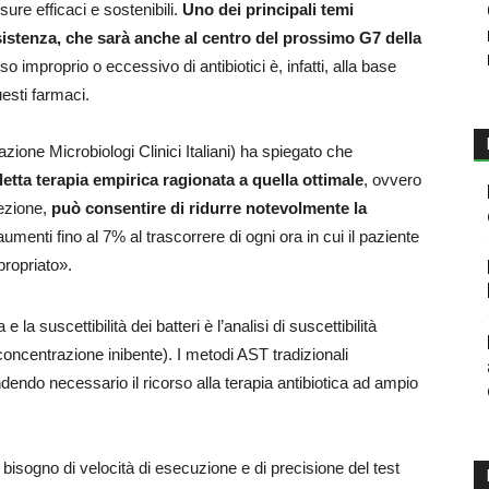
ure efficaci e sostenibili.
Uno dei principali temi
resistenza, che sarà anche al centro del prossimo G7 della
improprio o eccessivo di antibiotici è, infatti, alla base
esti farmaci.
zione Microbiologi Clinici Italiani) ha spiegato che
etta terapia empirica ragionata a quella ottimale
, ovvero
fezione,
può consentire di ridurre notevolmente la
aumenti fino al 7% al trascorrere di ogni ora in cui il paziente
propriato».
la suscettibilità dei batteri è l’analisi di suscettibilità
ncentrazione inibente). I metodi AST tradizionali
ndendo necessario il ricorso alla terapia antibiotica ad ampio
isogno di velocità di esecuzione e di precisione del test