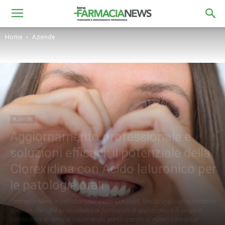
Home
Aziende
Aziende
Aggiornamento professionale e
soluzioni efficaci: il potenziale della
Clorexidina con Acido Ialuronico per
le patologie orali
Farmacia News in collaborazione con Curasept, lancia una nuova iniziativa
speciale che offre la possibilità ai farmacisti di approfondire le proprie
conoscenze in tema di salute orale, partecipando al nuovo concorso!