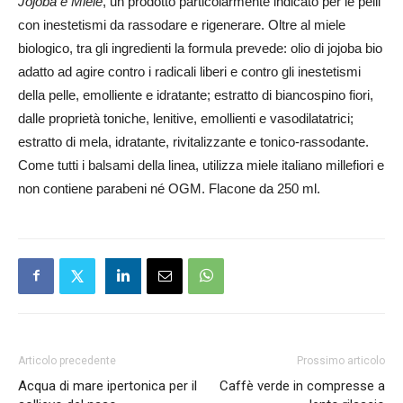
Jojoba e Miele
, un prodotto particolarmente indicato per le pelli
con inestetismi da rassodare e rigenerare. Oltre al miele
biologico, tra gli ingredienti la formula prevede: olio di jojoba bio
adatto ad agire contro i radicali liberi e contro gli inestetismi
della pelle, emolliente e idratante; estratto di biancospino fiori,
dalle proprietà toniche, lenitive, emollienti e vasodilatatrici;
estratto di mela, idratante, rivitalizzante e tonico-rassodante.
Come tutti i balsami della linea, utilizza miele italiano millefiori e
non contiene parabeni né OGM. Flacone da 250 ml.
Articolo precedente
Prossimo articolo
Acqua di mare ipertonica per il
Caffè verde in compresse a