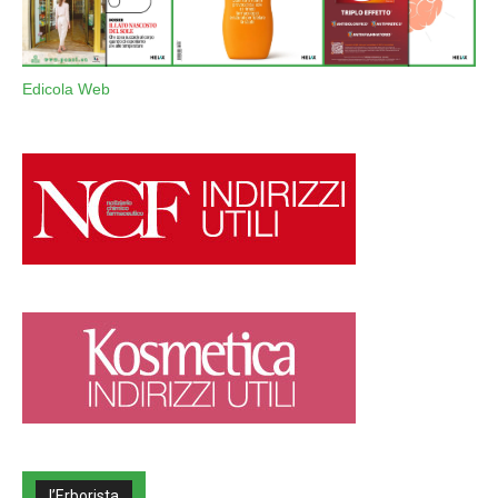
Edicola Web
l’Erborista