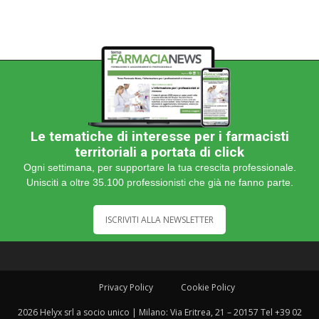
Le tematiche di interesse per i farmacisti
territoriali a portata di click
Ogni settimana, per supportare la tua crescita professionale.
Unisciti a oltre 35.100 professionisti che già ne fanno parte.
ISCRIVITI ALLA NEWSLETTER
Privacy Policy
Cookie Policy
2026 Helyx srl a socio unico | Milano: Via Eritrea, 21 – 20157 Tel +39 02