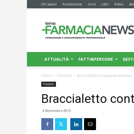
Chi siamo
Formazione
Corsi
Libri
Video
Ab
Farmacia
News
ATTUALITÀ
FATTI&PERSONE
GEST
Home
Prodotti
Braccialetto contapassi wireless
Prodotti
Braccialetto con
6 Novembre 2015