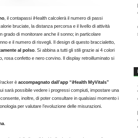
rno
, il contapassi iHealth calcolerà il numero di passi
lorie bruciate, la distanza percorsa e il livello di attività
 è in grado di monitorare anche il sonno; in particolare
no e il numero di risvegli. Il design di questo braccialetto,
ttamente al polso
. Si abbina a tutti gli stili grazie ai 4 colori
rosa confetto e nero corvino. Il display retroilluminato si
 Tracker è
accompagnato dall’app “iHealth MyVitals”
cui sarà possibile vedere i progressi compiuti, impostare una
pp consente, inoltre, di poter consultare in qualsiasi momento i
ronologia per valutare l’evoluzione delle misurazioni.
ma
.