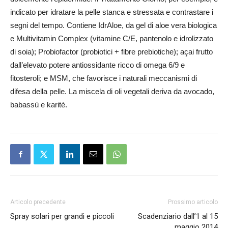
indicato per idratare la pelle stanca e stressata e contrastare i
segni del tempo. Contiene IdrAloe, da gel di aloe vera biologica
e Multivitamin Complex (vitamine C/E, pantenolo e idrolizzato
di soia); Probiofactor (probiotici + fibre prebiotiche); açai frutto
dall’elevato potere antiossidante ricco di omega 6/9 e
fitosteroli; e MSM, che favorisce i naturali meccanismi di
difesa della pelle. La miscela di oli vegetali deriva da avocado,
babassù e karité.
Articolo precedente
Prossimo articolo
Spray solari per grandi e piccoli
Scadenziario dall’1 al 15
maggio 2014