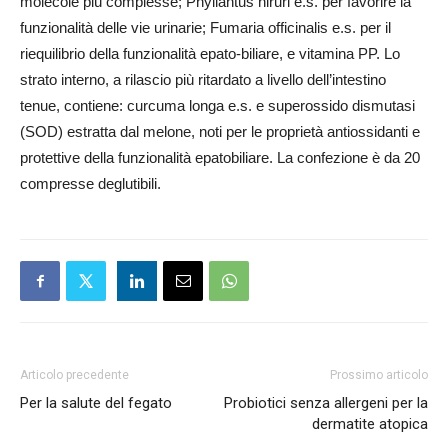
molecole più complesse; Phyllantus niruri e.s. per favorire la
funzionalità delle vie urinarie; Fumaria officinalis e.s. per il
riequilibrio della funzionalità epato-biliare, e vitamina PP. Lo
strato interno, a rilascio più ritardato a livello dell’intestino
tenue, contiene: curcuma longa e.s. e superossido dismutasi
(SOD) estratta dal melone, noti per le proprietà antiossidanti e
protettive della funzionalità epatobiliare. La confezione è da 20
compresse deglutibili.
Articolo precedente
Prossimo articolo
Per la salute del fegato
Probiotici senza allergeni per la
dermatite atopica