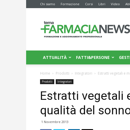
Chi siamo
Formazione
Corsi
Libri
Video
Ab
Farmacia
News
ATTUALITÀ
FATTI&PERSONE
GEST
Home
Prodotti
Integratori
Estratti vegetali e 
Prodotti
Integratori
Estratti vegetali
qualità del sonn
1 Novembre 2013