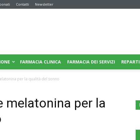
bonati
Contatti
Newsletter
IONE
FARMACIA CLINICA
FARMACIA DEI SERVIZI
REPARTI
melatonina per la qualità del sonno
 e melatonina per la
o