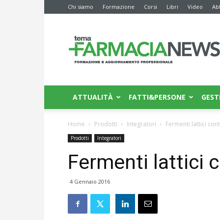
Chi siamo
Formazione
Corsi
Libri
Video
Ab
Farmacia
News
ATTUALITÀ
FATTI&PERSONE
GEST
Home
Prodotti
Integratori
Fermenti lattici con
Prodotti
Integratori
Fermenti lattici 
4 Gennaio 2016