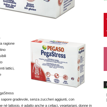
a
la ragione
tino
ibili
to
i lattici,
e
egaStress
dal sapore gradevole, senza zuccheri aggiunti, con
e né lattosio, è adatto anche a celiaci, vegetariani, donne in