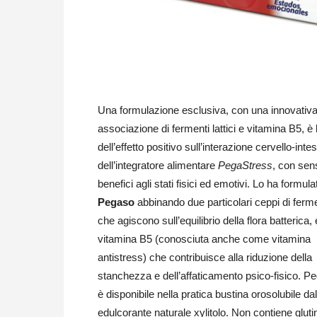
Una formulazione esclusiva, con una innovativ
associazione di fermenti lattici e vitamina B5, è 
dell’effetto positivo sull’interazione cervello-intes
dell’integratore alimentare
PegaStress
, con sens
benefici agli stati fisici ed emotivi. Lo ha formula
Pegaso
abbinando due particolari ceppi di ferment
che agiscono sull’equilibrio della flora batterica, 
vitamina B5 (conosciuta anche come vitamina
antistress) che contribuisce alla riduzione della
stanchezza e dell’affaticamento psico-fisico. P
è disponibile nella pratica bustina orosolubile 
edulcorante naturale xylitolo. Non contiene glutin