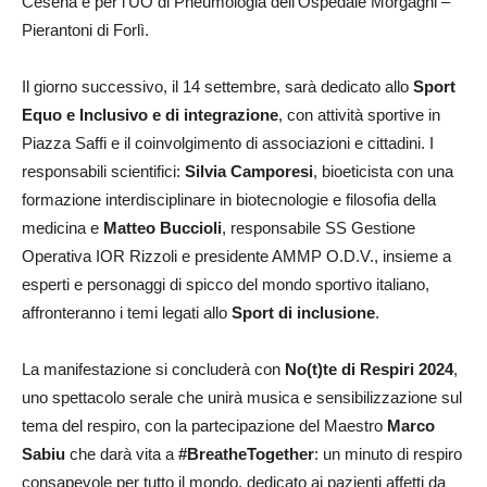
Cesena e per l’UO di Pneumologia dell’Ospedale Morgagni –
Pierantoni di Forlì.
Il giorno successivo, il 14 settembre, sarà dedicato allo
Sport
Equo e Inclusivo e di integrazione
, con attività sportive in
Piazza Saffi e il coinvolgimento di associazioni e cittadini. I
responsabili scientifici:
Silvia Camporesi
, bioeticista con una
formazione interdisciplinare in biotecnologie e filosofia della
medicina e
Matteo Buccioli
, responsabile SS Gestione
Operativa IOR Rizzoli e presidente AMMP O.D.V., insieme a
esperti e personaggi di spicco del mondo sportivo italiano,
affronteranno i temi legati allo
Sport di inclusione
.
La manifestazione si concluderà con
No(t)te di Respiri 2024
,
uno spettacolo serale che unirà musica e sensibilizzazione sul
tema del respiro, con la partecipazione del Maestro
Marco
Sabiu
che darà vita a
#BreatheTogether
: un minuto di respiro
consapevole per tutto il mondo, dedicato ai pazienti affetti da