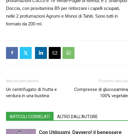
profumazioni Cocco e Tè Verde-Foglie di Menta, e 2 Shampoo
Doccia, con provitamina B5 per rinforzare i capelli sciupati,
nelle 2 profumazioni Agrumi e Monoï di Tahiti. Sono tutti in
formato da 200 ml.
Articolo precedente
Prossimo articolo
Un centrifugato di frutta e
Compresse di glucosamina
verdura in una bustina
100% vegetale
ARTICOLI CORRELATI
ALTRO DALL'AUTORE
Con Utilissimi. Davvero! il benessere