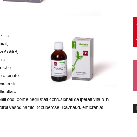
e. La
cal
,
zolo MG
,
ità
miche
è ottenuto
acità di
ficoltà di
ili così come negli stati confusionali da iperattività o in
isturbi vasodinamici (couperose, Raynaud, emicrania).