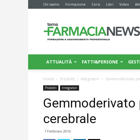
Chi siamo
Formazione
Corsi
Libri
Video
Ab
Farmacia
News
ATTUALITÀ
FATTI&PERSONE
GEST
Home
Prodotti
Integratori
Gemmoderivato per l
Prodotti
Integratori
Gemmoderivato pe
cerebrale
7 Febbraio 2016