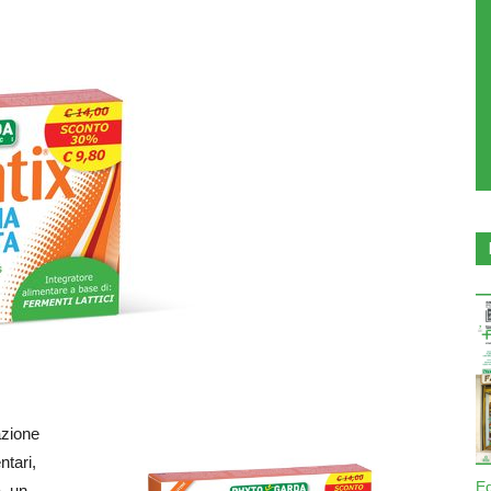
azione
ntari,
E
, un