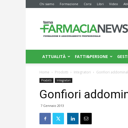
Chi siamo
Formazione
Corsi
Libri
Video
Ab
Farmacia
News
ATTUALITÀ
FATTI&PERSONE
GEST
Home
Prodotti
Integratori
Gonfiori addominali
Prodotti
Integratori
Gonfiori addomin
7 Gennaio 2013