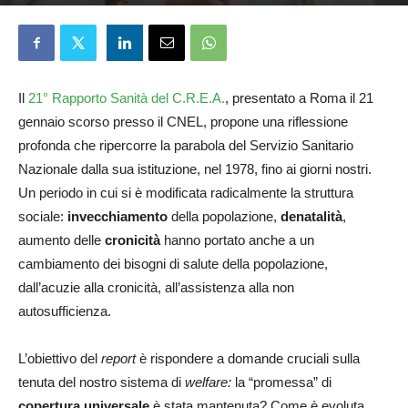
Elena D'Alessandri
22 Gennaio 2026
Il
21° Rapporto Sanità del C.R.E.A.
, presentato a Roma il 21
gennaio scorso presso il CNEL, propone una riflessione
profonda che ripercorre la parabola del Servizio Sanitario
Nazionale dalla sua istituzione, nel 1978, fino ai giorni nostri.
Un periodo in cui si è modificata radicalmente la struttura
sociale:
invecchiamento
della popolazione,
denatalità
,
aumento delle
cronicità
hanno portato anche a un
cambiamento dei bisogni di salute della popolazione,
dall’acuzie alla cronicità, all’assistenza alla non
autosufficienza.
L’obiettivo del
report
è rispondere a domande cruciali sulla
tenuta del nostro sistema di
welfare
:
la “promessa” di
copertura universale
è stata mantenuta? Come è evoluta