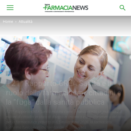
Home
Attualità
Attualità
Il 21° Rapporto CREA Sanità e il
ruolo della farmacia tra i cittadini e
la “fuga” dalla sanità pubblica
Il 21° Rapporto CREA Sanità mostra come, in un contesto segnato da 2,3
milioni di cittadini in stato di disagio economico e uno sforamento del tetto
per la farmaceutica previsto di 6,5 miliardi nel 2026, la farmacia si
conferma l'unico presidio territoriale di prossimità.