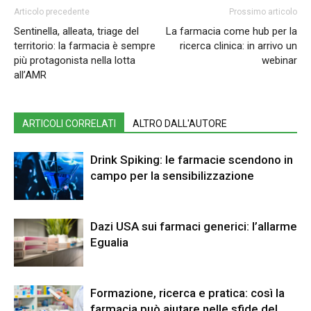
Articolo precedente
Prossimo articolo
Sentinella, alleata, triage del
La farmacia come hub per la
territorio: la farmacia è sempre
ricerca clinica: in arrivo un
più protagonista nella lotta
webinar
all’AMR
ARTICOLI CORRELATI
ALTRO DALL'AUTORE
Drink Spiking: le farmacie scendono in
campo per la sensibilizzazione
Dazi USA sui farmaci generici: l’allarme
Egualia
Formazione, ricerca e pratica: così la
farmacia può aiutare nelle sfide del