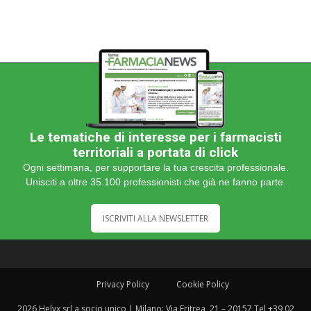
Le tematiche di interesse per i farmacisti
territoriali a portata di click
Ogni settimana, per supportare la tua crescita professionale.
Unisciti a oltre 35.100 professionisti che già ne fanno parte.
ISCRIVITI ALLA NEWSLETTER
Privacy Policy
Cookie Policy
2026 Helyx srl a socio unico | Milano: Via Eritrea, 21 – 20157 Tel +39 02