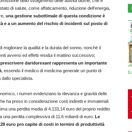
missione dello svolgimento delle attività diurne, che è
stato di salute, come affaticamento, riduzione dell’energia,
tre,
una gestione subottimale di questa condizione è
à e a un aumento del rischio di incidenti sul posto di
 di migliorare la qualità e la durata del sonno, nonché il
i avversi ed effetti residui il mattino successivo;
i prescrivere daridorexant rappresenta un importante
à
, essendo il medico di medicina generale un punto di
E
 dallo specialista.
onomico, i numeri evidenziano la rilevanza e gravità delle
e ha preso in considerazione costi indiretti e immateriali
tima una perdita media di 4.133,14 euro del proprio reddito
 una perdita complessiva di 11.6 miliardi di euro.
Le
8 euro pro capite di costi in termini di produttività