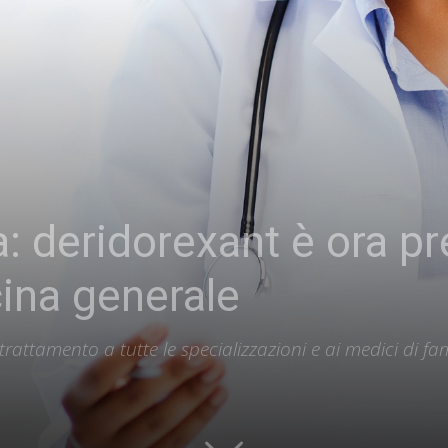
: deridorexant è ora pre
ina generale
 trattamento a tutte le specializzazioni e ai medici di fam