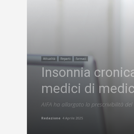
Attualità
Reparti
Farmaci
Insonnia cronica
medici di medic
AIFA ha allargato la prescrivibilità del
Redazione
4 Aprile 2025