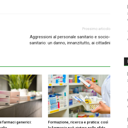
Prossimo articolo
Aggressioni al personale sanitario e socio-
sanitario: un danno, innanzitutto, ai cittadini
i farmaci generici:
Formazione, ricerca e pratica: così
ualia
la farmacia può aiutare nelle sfide