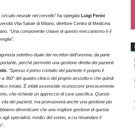
o circuito neurale nel cervello”
ha spiegato
Luigi Ferini
versità Vita-Salute di Milano, direttore Centro di Medicina
ano. “
Una componente chiave di questo meccanismo è il
veglia”
.
agonista selettivo duale dei recettori dell’orexina, da parte
mportante, perché permette una gestione diretta dei pazienti
mbi
.
“Spesso il primo contatto del paziente è proprio il
 360° del quadro clinico del proprio assistito e che quindi
tico mirato. È infatti essenziale riconoscere precocemente
erio, che richiede un approccio di cura specifica. Questo
a vita dei pazienti, ma promuoverà anche una gestione più
 dobbiamo dimenticare che una migliore gestione di questa
gli specialisti, medici del sonno, a cui rimandare il
e”
.