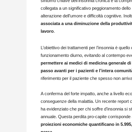
sintomo chiave dell’insonnia cronica è la compro
collegata a un significativo peggioramento dello 
alterazione dell’umore e difficoltà cognitive. Inol
associata a una diminuzione della produttivit
lavoro
.
L’obiettivo dei trattamenti per l’insonnia è quello
funzionamento diurno, evitando al contempo event
permettere ai medici di medicina generale d
passo avanti per i pazienti e l’intera comunit
riferimento per il paziente che spesso non arriva
A conferma del forte impatto, anche a livello ec
conseguenze della malattia. Un recente report ch
ha evidenziato che per chi soffre d’insonnia si s
annuale. Questa perdita pro-capite corrisponde a
proiezioni economiche quantificano in 5.995,2
persa
.