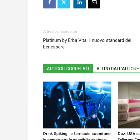
Articolo precedente
Platinum by Erba Vita: il nuovo standard del
benessere
ARTICOLI CORRELATI
ALTRO DALL'AUTORE
Drink Spiking: le farmacie scendono
Dazi USA su
in campo per la sensibilizzazione
l’allarme Eg