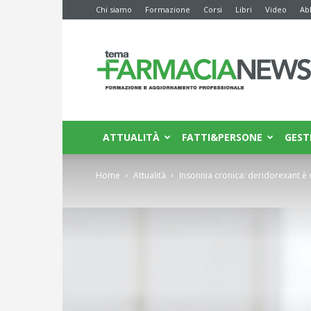
Chi siamo
Formazione
Corsi
Libri
Video
Ab
Farmacia
News
ATTUALITÀ
FATTI&PERSONE
GEST
Home
Attualità
Insonnia cronica: deridorexant è 