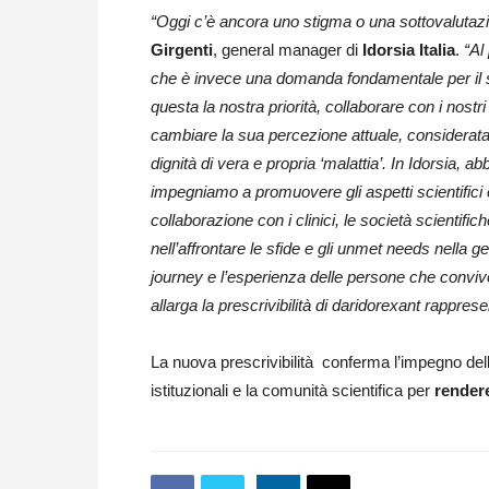
“Oggi c’è ancora uno stigma o una sottovalutazi
Girgenti
, general manager di
Idorsia Italia
.
“Al
che è invece una domanda fondamentale per il s
questa la nostra priorità, collaborare con i nostr
cambiare la sua percezione attuale, considerata
dignità di vera e propria ‘malattia’. In Idorsia, 
impegniamo a promuovere gli aspetti scientifici 
collaborazione con i clinici, le società scientific
nell’affrontare le sfide e gli unmet needs nella ges
journey e l’esperienza delle persone che convi
allarga la prescrivibilità di daridorexant rappre
La nuova prescrivibilità conferma l’impegno dell
istituzionali e la comunità scientifica per
rendere