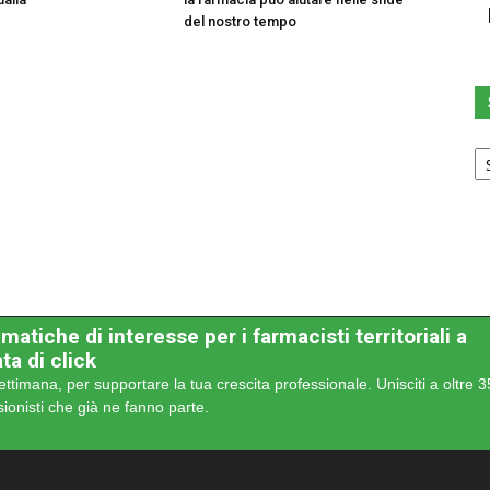
del nostro tempo
Sc
u
ca
matiche di interesse per i farmacisti territoriali a
ta di click
ettimana, per supportare la tua crescita professionale. Unisciti a oltre 
sionisti che già ne fanno parte.