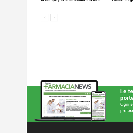
Le te
porta
Ogni s
profes