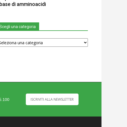
base di amminoacidi
Scegli una categoria
egli
na
tegoria
ISCRIVITI ALLA NEWSLETTER
35.100