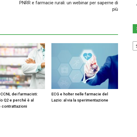
PNRR e farmacie rurali: un webinar per saperne di
più
Sc
u
ca
 CCNL dei farmacisti:
ECG e holter nelle farmacie del
ello Q2 e perché è al
Lazio: al via la sperimentazione
 contrattazioni