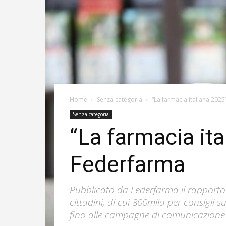
Home
Senza categoria
“La farmacia italiana 202
Senza categoria
“La farmacia ita
Federfarma
Pubblicato da Federfarma il rapporto 2
cittadini, di cui 800mila per consigli su
fino alle campagne di comunicazione 