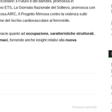
icordare: il Futuro è dei bambini, promossa in
si ETS, La Giornata Nazionale del Sollievo, promossa con
osa AIRC, Il Progetto Mimosa contro la violenza sulle
one del rischio cardiovascolare al femminile.
armacie quanto ad
occupazione
,
caratteristiche strutturali
,
rmaci
, fornendo anche insight relativi alla
nuova
Prossimo articolo