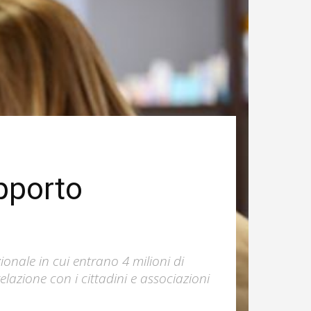
apporto
ionale in cui entrano 4 milioni di
 relazione con i cittadini e associazioni