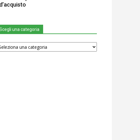
d’acquisto
Scegli una categoria
egli
na
tegoria