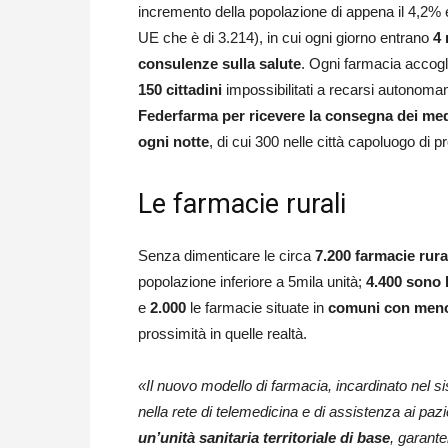
incremento della popolazione di appena il 4,2% e
UE che è di 3.214), in cui ogni giorno entrano
4 
consulenze sulla salute
. Ogni farmacia acco
150 cittadini
impossibilitati a recarsi autonomam
Federfarma per ricevere la consegna dei medi
ogni notte
, di cui 300 nelle città capoluogo di pr
Le farmacie rurali
Senza dimenticare le circa
7.200 farmacie rura
popolazione inferiore a 5mila unità;
4.400 sono 
e
2.000
le farmacie situate in
comuni con meno 
prossimità in quelle realtà.
«Il nuovo modello di farmacia, incardinato nel s
nella rete di telemedicina e di assistenza ai pazi
un’unità sanitaria territoriale di base
, garante