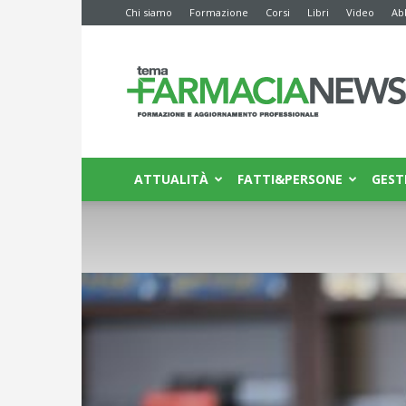
Chi siamo
Formazione
Corsi
Libri
Video
Ab
Farmacia
News
ATTUALITÀ
FATTI&PERSONE
GEST