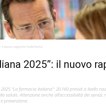
5”: il nuovo rapporto Federfarma
liana 2025”: il nuovo r
025 “La farmacia italiana”: 20.160 presidi a livello naz
lla salute. Attenzione anche all’accessibilità dei servizi,
e prevenzione.