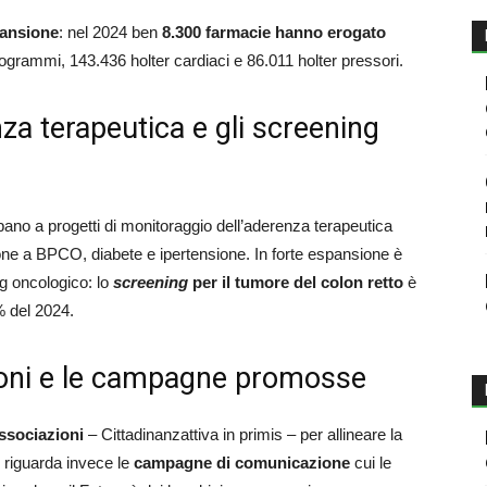
pansione
: nel 2024 ben
8.300 farmacie hanno erogato
diogrammi, 143.436 holter cardiaci e 86.011 holter pressori.
nza terapeutica e gli screening
ano a progetti di monitoraggio dell’aderenza terapeutica
ione a BPCO, diabete e ipertensione. In forte espansione è
ng oncologico: lo
screening
per il tumore del colon retto
è
% del 2024.
zioni e le campagne promosse
ssociazioni
– Cittadinanzattiva in primis – per allineare la
to riguarda invece le
campagne di comunicazione
cui le