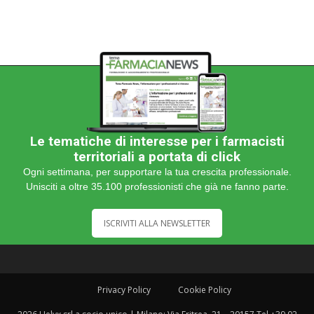
Le tematiche di interesse per i farmacisti
territoriali a portata di click
Ogni settimana, per supportare la tua crescita professionale.
Unisciti a oltre 35.100 professionisti che già ne fanno parte.
ISCRIVITI ALLA NEWSLETTER
Privacy Policy
Cookie Policy