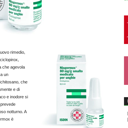
nuovo rimedio,
ciclopirox,
a che agevola
za un
ilchitosano, che
amente e di
aco e inodore si
a prevede
oso notturno. A
ermox è