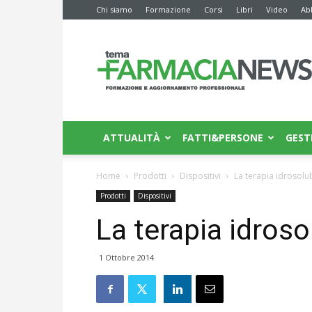
Chi siamo
Formazione
Corsi
Libri
Video
Ab
Farmacia
News
ATTUALITÀ
FATTI&PERSONE
GEST
Home
Prodotti
Dispositivi
La terapia idrosolu
Prodotti
Dispositivi
La terapia idroso
1 Ottobre 2014