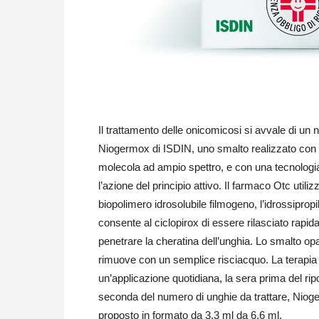
Il trattamento delle onicomicosi si avvale di un 
Niogermox di ISDIN, uno smalto realizzato con 
molecola ad ampio spettro, e con una tecnologi
l’azione del principio attivo. Il farmaco Otc utiliz
biopolimero idrosolubile filmogeno, l’idrossiprop
consente al ciclopirox di essere rilasciato rapid
penetrare la cheratina dell’unghia. Lo smalto op
rimuove con un semplice risciacquo. La terapi
un’applicazione quotidiana, la sera prima del rip
seconda del numero di unghie da trattare, Niog
proposto in formato da 3,3 ml da 6,6 ml.