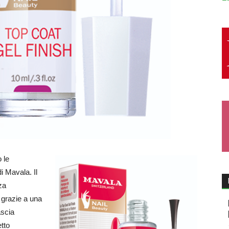
 le
di Mavala. Il
nza
, grazie a una
ascia
etto