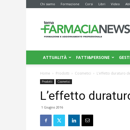
Chi siamo
Formazione
Corsi
Libri
Video
Ab
Farmacia
News
ATTUALITÀ
FATTI&PERSONE
GEST
Home
Prodotti
Cosmetici
L’effetto duraturo d
Prodotti
Cosmetici
L’effetto duratur
1 Giugno 2016