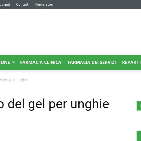
bonati
Contatti
Newsletter
IONE
FARMACIA CLINICA
FARMACIA DEI SERVIZI
REPARTI
el gel per unghie
o del gel per unghie