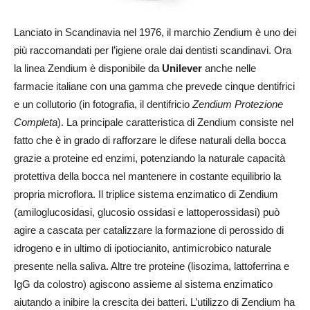
Lanciato in Scandinavia nel 1976, il marchio Zendium è uno dei
più raccomandati per l’igiene orale dai dentisti scandinavi. Ora
la linea Zendium è disponibile da
Unilever
anche nelle
farmacie italiane con una gamma che prevede cinque dentifrici
e un collutorio (in fotografia, il dentifricio
Zendium Protezione
Completa
). La principale caratteristica di Zendium consiste nel
fatto che è in grado di rafforzare le difese naturali della bocca
grazie a proteine ed enzimi, potenziando la naturale capacità
protettiva della bocca nel mantenere in costante equilibrio la
propria microflora. Il triplice sistema enzimatico di Zendium
(amiloglucosidasi, glucosio ossidasi e lattoperossidasi) può
agire a cascata per catalizzare la formazione di perossido di
idrogeno e in ultimo di ipotiocianito, antimicrobico naturale
presente nella saliva. Altre tre proteine (lisozima, lattoferrina e
IgG da colostro) agiscono assieme al sistema enzimatico
aiutando a inibire la crescita dei batteri. L’utilizzo di Zendium ha