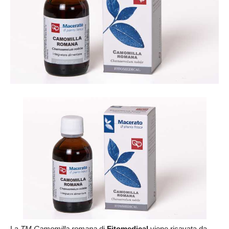
La
TM Camomilla romana
di
Fitomedical
viene ricavata da