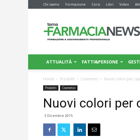
Chi siamo
Formazione
Corsi
Libri
Video
Ab
Farmacia
News
ATTUALITÀ
FATTI&PERSONE
GEST
Home
Prodotti
Cosmetici
Nuovi colori per cape
Prodotti
Cosmetici
Nuovi colori per c
3 Dicembre 2015