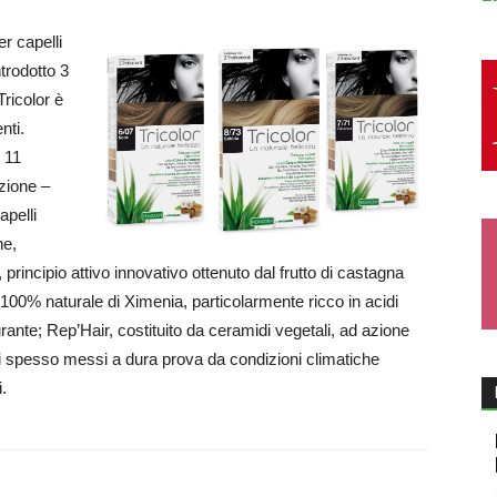
er capelli
ntrodotto 3
ricolor è
nti.
e 11
azione –
apelli
ne,
principio attivo innovativo ottenuto dal frutto di castagna
lio 100% naturale di Ximenia, particolarmente ricco in acidi
tturante; Rep’Hair, costituito da ceramidi vegetali, ad azione
elli spesso messi a dura prova da condizioni climatiche
.