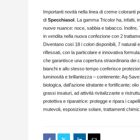
Importanti novità nella linea di creme coloranti p
di
Specchiasol
. La gamma Tricolor ha, infatti, i
nuove nuance: noce, sabbia e tabacco. Inoltre, T
in vendita nella nuova confezione con 2 trattame
Diventano così 18 i colori disponibili, 7 naturali 
riflessati, con la particolare e innovativa formul
che garantisce una copertura straordinaria dei c
bianchi e allo stesso tempo conferisce protezio
luminosità e brillantezza – contenente: Aq-Save, 
biologica, dall’azione idratante e fortificante; o
grassi insaturi, ad attività rivitalizzante e ristru
protettiva e riparatrice: protegge e ripara i cap
mutevoli, esposizione solare, trattamenti chimici