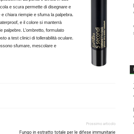
iccola e scura permette di disegnare e
de e chiara riempie e sfuma la palpebra.
erproof, e il colore si manterrà
le palpebre. L’ombretto, formulato
 a test clinici di tollerabilità oculare.
i possono sfumare, mescolare e
Prossimo articolo
Fungo in estratto totale per le difese immunitarie