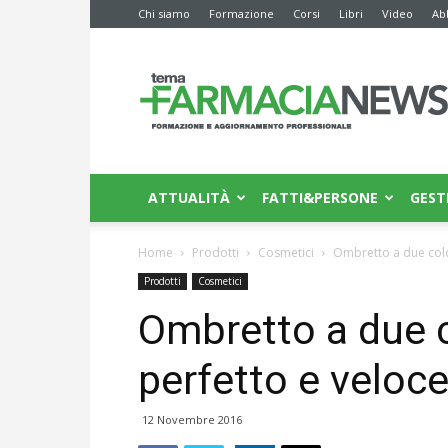
Chi siamo
Formazione
Corsi
Libri
Video
Ab
Farmacia
News
ATTUALITÀ
FATTI&PERSONE
GEST
Home
Prodotti
Cosmetici
Ombretto a due colo
Prodotti
Cosmetici
Ombretto a due c
perfetto e veloc
12 Novembre 2016