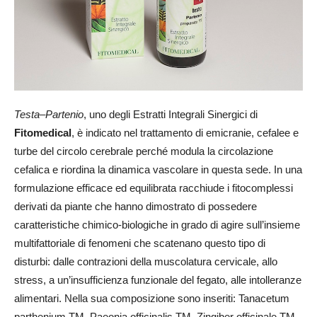
Testa–Partenio
, uno degli Estratti Integrali Sinergici di
Fitomedical
, è indicato nel trattamento di emicranie, cefalee e
turbe del circolo cerebrale perché modula la circolazione
cefalica e riordina la dinamica vascolare in questa sede. In una
formulazione efficace ed equilibrata racchiude i fitocomplessi
derivati da piante che hanno dimostrato di possedere
caratteristiche chimico-biologiche in grado di agire sull’insieme
multifattoriale di fenomeni che scatenano questo tipo di
disturbi: dalle contrazioni della muscolatura cervicale, allo
stress, a un’insufficienza funzionale del fegato, alle intolleranze
alimentari. Nella sua composizione sono inseriti: Tanacetum
parthenium TM, Paeonia officinalis TM, Zingiber officinale TM,