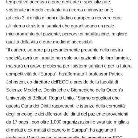
tempestivo accesso a cure dedicate e specializzate,
sostenute in modo costante da ricerca e innovazione;
articolo 3: il diritto di ogni cittadino europeo a ricevere cure
all’interno di sistemi sanitari che garantiscano un reale
miglioramento del paziente, percorsi di riabilitazione, migliore
qualità della vita e cure mediche accessibili.
“Il cancro, sempre più pesantemente presente nella nostra
società, avrà un impatto non solo sui pazienti e le loro famiglie,
ma sarà un grave problema per i sistemi sanitari e per la futura
competitività dell’Europa”, ha affermato il professor Patrick
Johnston, co-direttore dell’ECC e preside della facoltà di
Scienze Mediche, Dentistiche e Biomediche della Queen’s
University di Belfast, Regno Unito. “Siamo orgogliosi che
questa Carta dei Diritti rappresenti le istanze della comunità
degli oncologi e dei difensori dei diritti del paziente provenienti
da 17 paesi, con oltre 1.000 organizzazioni e svariate migliaia
di malati e ex malati di cancro in Europa”, ha aggiunto il
professor Mark Lawler, responsabile del progetto per ECC,