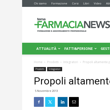
Chi siamo
Formazione
Corsi
Libri
Video
Ab
Farmacia
News
ATTUALITÀ
FATTI&PERSONE
GEST
Home
Prodotti
Integratori
Propoli altamente pu
Prodotti
Integratori
Propoli altamente
5 Novembre 2013