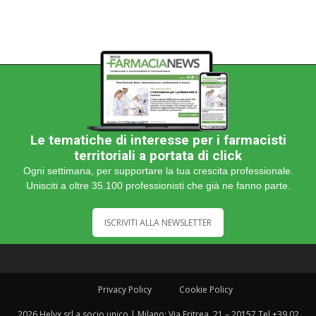
Le tematiche di interesse per i farmacisti
territoriali a portata di click
Ogni settimana, per supportare la tua crescita professionale.
Unisciti a oltre 35.100 professionisti che già ne fanno parte.
ISCRIVITI ALLA NEWSLETTER
Privacy Policy
Cookie Policy
2026 Helyx srl a socio unico | Milano: Via Eritrea, 21 – 20157 Tel +39 02