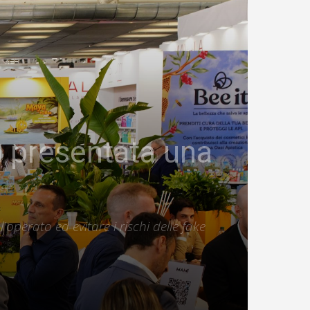
 presentata una
perato ed evitare i rischi delle fake