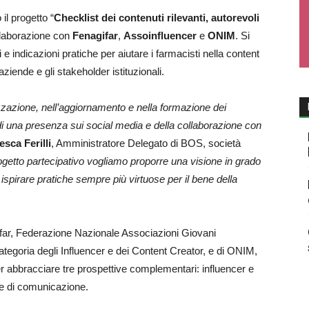
il progetto “
Checklist dei contenuti rilevanti, autorevoli
ollaborazione con
Fenagifar
,
Assoinfluencer
e
ONIM
. Si
i e indicazioni pratiche per aiutare i farmacisti nella content
e aziende e gli stakeholder istituzionali.
zzazione, nell’aggiornamento e nella formazione dei
i di una presenza sui social media e della collaborazione con
sca Ferilli
, Amministratore Delegato di BOS, società
etto partecipativo vogliamo proporre una visione in grado
 ispirare pratiche sempre più virtuose per il bene della
gifar, Federazione Nazionale Associazioni Giovani
ategoria degli Influencer e dei Content Creator, e di ONIM,
 abbracciare tre prospettive complementari: influencer e
ie di comunicazione.