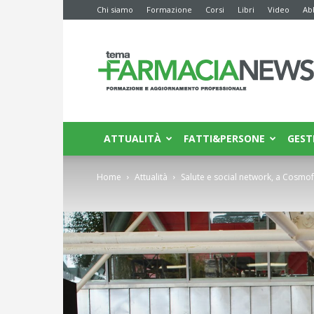
Chi siamo
Formazione
Corsi
Libri
Video
Ab
Farmacia
News
ATTUALITÀ
FATTI&PERSONE
GEST
Home
Attualità
Salute e social network, a Cosmof