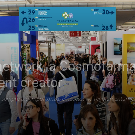
 network, a Cosmofarma
ent creator
sempre più importanza, è necessario regolamentarne l'o