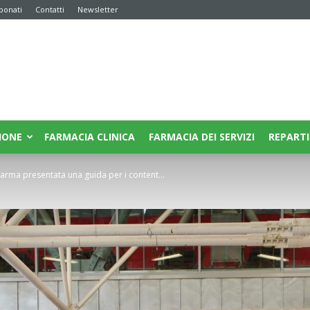
bonati
Contatti
Newsletter
IONE
FARMACIA CLINICA
FARMACIA DEI SERVIZI
REPARTI
arma presentata una guida per i content...