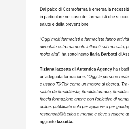
Dal palco di Cosmofarma è emersa la necessità
in particolare nel caso dei farmacisti che si occ
salute e della prevenzione.
“
Oggi molti farmacisti e farmaciste fanno attività
diventate estremamente influenti sul mercato, pe
molto alta”
, ha sottolineato
Ilaria Barbotti
di Ass
Tiziana Iazzetta di Autentica Agency
ha ribadi
un’adeguata formazione. “
Oggi le persone resta
e usano TikTok come un motore di ricerca. Tra gli
salute da #malditesta, #maldistomaco, #maldisc
faccia formazione anche con l’obiettivo di riemp
online, pubblicate solo per apparire o per guadag
responsabilità etica e morale e deve svolgere qu
aggiunto
Iazzetta.