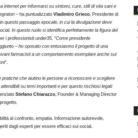
a internet per informarsi su sintomi, cure, stili di vita sani e
egratori
– ha puntualizzato
Vladimiro Grieco
, Presidente di
 in questo passaggio epocale, in cui la divulgazione deve
cial. In questo ruolo si identifica perfettamente la figura del
er i professionisti under35. “
Come presidente
ggiunto
– ho sposato con entusiasmo il progetto di una
i giovani farmacisti a un comportamento esemplare anche sui
oni
“.
e pratiche che aiutino le persone a riconoscere e scegliere
tendibili su temi importanti e per questo rischiosi legati
denziato
Stefano Chiarazzo
, Founder & Managing Director
 progetto.
nibilità al confronto, empatia. Informazione autorevole,
iti dagli esperti per essere efficaci sui social.