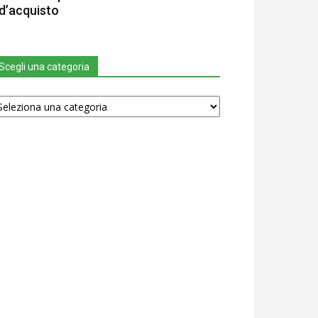
d’acquisto
Scegli una categoria
egli
na
tegoria