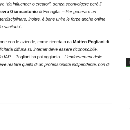
 “da influencer o creator”, senza sconvolgere però il
evra Giannantonio
di Fenagifar –
Per generare un
disciplinare, inoltre, è bene unire le forze anche online
o sanitari
o”.
zione con le aziende, come ricordato da
Matteo Pogliani
di
taria diffusa su internet deve essere riconoscibile,
llo IAP
– Pogliani ha poi aggiunto –
L’endorsement delle
ve restare quello di un professionista indipendente, non di