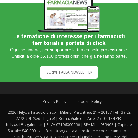
Le tematiche di interesse per i farmacisti
territoriali a portata di click
Ogni settimana, per supportare la tua crescita professionale.
Unisciti a oltre 35.100 professionisti che già ne fanno parte.
ISCRIVITI ALLA NEWSLETTER
Privacy Policy
Cookie Policy
2026 Helyx srl a socio unico | Milano: Via Eritrea, 21 – 20157 Tel +39 02
2772 991 (Sede legale) | Roma: Viale dell'Arte, 25 - 00144 PEC
helyx.srl@legalmail.it | P.IVA 07106000966 | REA MI - 1935962 | Capitale
Sociale: €40.000 i.v. | Società soggetta a direzione e coordinamento di
Tecniche Nuove S.p.A. Registrazione: Tribunale di Milano n. 585 del