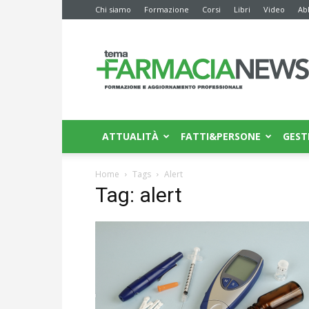
Chi siamo
Formazione
Corsi
Libri
Video
Ab
Farmacia
News
ATTUALITÀ
FATTI&PERSONE
GEST
Home
Tags
Alert
Tag: alert