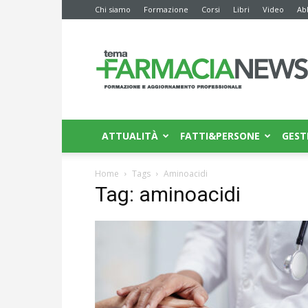
Chi siamo
Formazione
Corsi
Libri
Video
Ab
Farmacia
News
ATTUALITÀ
FATTI&PERSONE
GEST
Home
Tags
Aminoacidi
Tag: aminoacidi