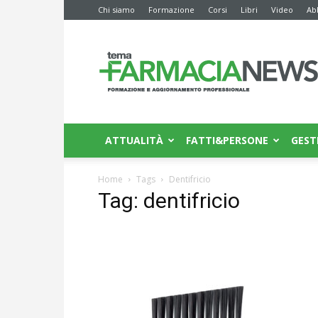
Chi siamo
Formazione
Corsi
Libri
Video
Ab
Farmacia
News
ATTUALITÀ
FATTI&PERSONE
GEST
Home
Tags
Dentifricio
Tag: dentifricio