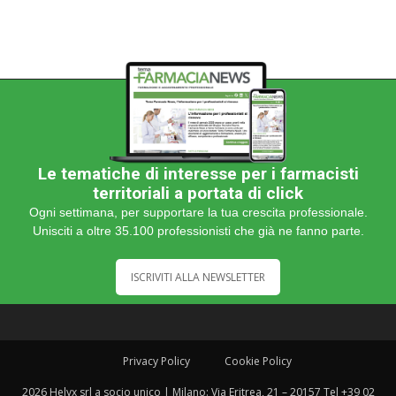
Le tematiche di interesse per i farmacisti
territoriali a portata di click
Ogni settimana, per supportare la tua crescita professionale.
Unisciti a oltre 35.100 professionisti che già ne fanno parte.
ISCRIVITI ALLA NEWSLETTER
Privacy Policy
Cookie Policy
2026 Helyx srl a socio unico | Milano: Via Eritrea, 21 – 20157 Tel +39 02