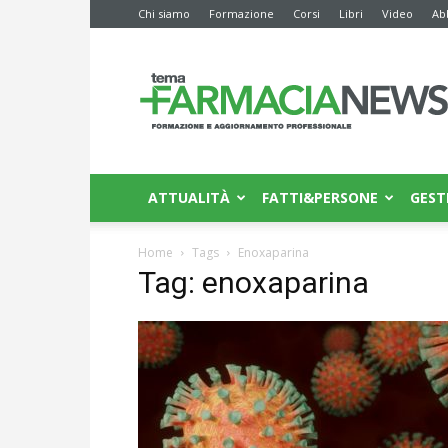
Chi siamo
Formazione
Corsi
Libri
Video
Ab
Farmacia
News
ATTUALITÀ
FATTI&PERSONE
GEST
Home
Tags
Enoxaparina
Tag: enoxaparina