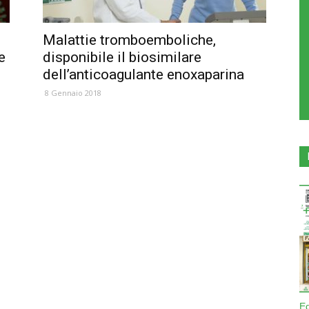
Malattie tromboemboliche,
e
disponibile il biosimilare
dell’anticoagulante enoxaparina
8 Gennaio 2018
E