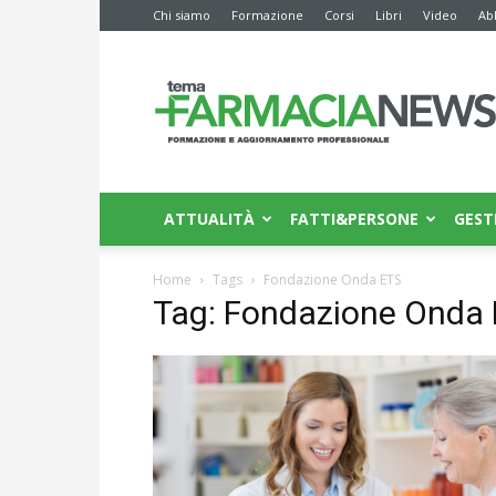
Chi siamo
Formazione
Corsi
Libri
Video
Ab
Farmacia
News
ATTUALITÀ
FATTI&PERSONE
GEST
Home
Tags
Fondazione Onda ETS
Tag: Fondazione Onda