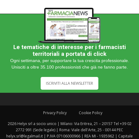
Le tematiche di interesse per i farmacisti
territoriali a portata di click
Ogni settimana, per supportare la tua crescita professionale.
Unisciti a oltre 35.100 professionisti che già ne fanno parte.
ISCRIVITI ALLA NEWSLETTER
Privacy Policy
Cookie Policy
2026 Helyx srl a socio unico | Milano: Via Eritrea, 21 – 20157 Tel +39 02
2772 991 (Sede legale) | Roma: Viale dell'Arte, 25 - 00144 PEC
helyx.srl@legalmail.it | P.IVA 07106000966 | REA MI - 1935962 | Capitale