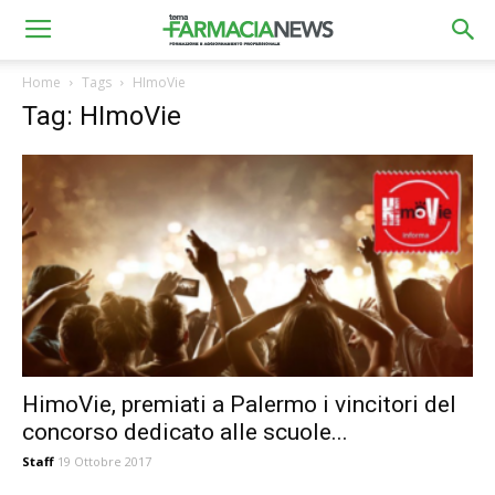
Home
Tags
HImoVie
Tag: HImoVie
HimoVie, premiati a Palermo i vincitori del
concorso dedicato alle scuole...
Staff
19 Ottobre 2017