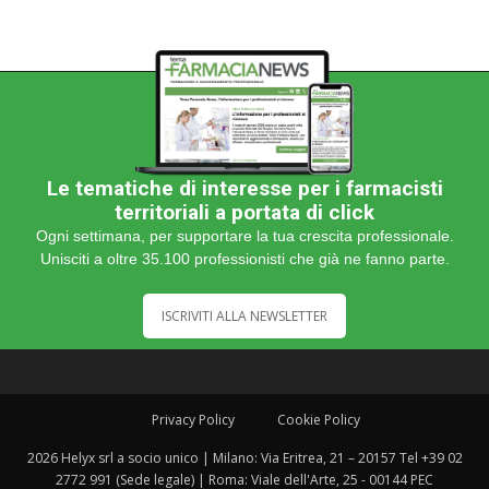
Le tematiche di interesse per i farmacisti
territoriali a portata di click
Ogni settimana, per supportare la tua crescita professionale.
Unisciti a oltre 35.100 professionisti che già ne fanno parte.
ISCRIVITI ALLA NEWSLETTER
Privacy Policy
Cookie Policy
2026 Helyx srl a socio unico | Milano: Via Eritrea, 21 – 20157 Tel +39 02
2772 991 (Sede legale) | Roma: Viale dell'Arte, 25 - 00144 PEC