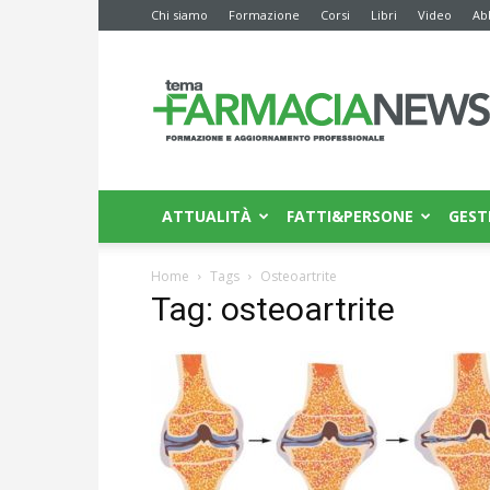
Chi siamo
Formazione
Corsi
Libri
Video
Ab
Farmacia
News
ATTUALITÀ
FATTI&PERSONE
GEST
Home
Tags
Osteoartrite
Tag: osteoartrite