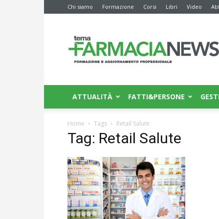
Chi siamo
Formazione
Corsi
Libri
Video
Ab
Farmacia
News
ATTUALITÀ
FATTI&PERSONE
GEST
Home
Tags
Retail Salute
Tag: Retail Salute