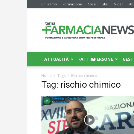
Chi siamo
Formazione
Corsi
Libri
Video
Ab
Farmacia
News
ATTUALITÀ
FATTI&PERSONE
GEST
Home
Tags
Rischio chimico
Tag: rischio chimico