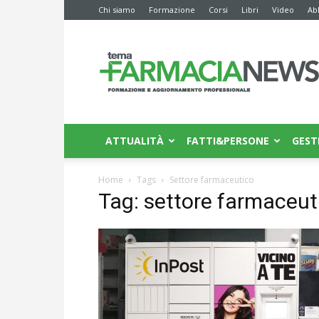
Chi siamo
Formazione
Corsi
Libri
Video
Ab
Farmacia
News
ATTUALITÀ
FATTI&PERSONE
GEST
Home
Tags
Settore farmaceutico
Tag: settore farmaceut