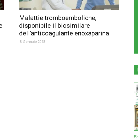
Malattie tromboemboliche,
e
disponibile il biosimilare
dell’anticoagulante enoxaparina
8 Gennaio 2018
E