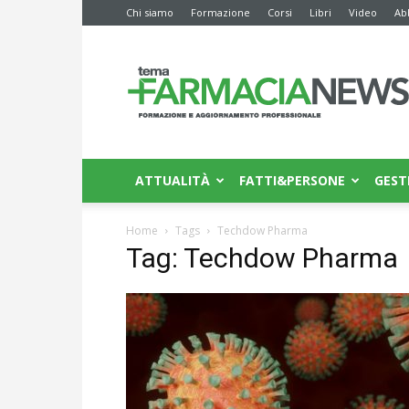
Chi siamo
Formazione
Corsi
Libri
Video
Ab
Farmacia
News
ATTUALITÀ
FATTI&PERSONE
GEST
Home
Tags
Techdow Pharma
Tag: Techdow Pharma