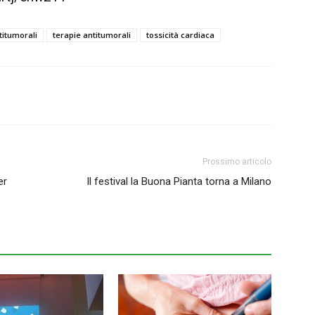
titumorali
terapie antitumorali
tossicità cardiaca
Prossimo articolo
er
Il festival la Buona Pianta torna a Milano