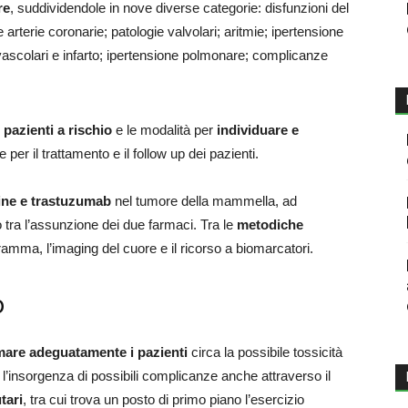
re
, suddividendole in nove diverse categorie: disfunzioni del
 arterie coronarie; patologie valvolari; aritmie; ipertensione
vascolari e infarto; ipertensione polmonare; complicanze
i
pazienti a rischio
e le modalità per
individuare e
he per il trattamento e il follow up dei pazienti.
line e trastuzumab
nel tumore della mammella, ad
o tra l’assunzione dei due farmaci. Tra le
metodiche
ramma, l’imaging del cuore e il ricorso a biomarcatori.
o
mare adeguatamente i pazienti
circa la possibile tossicità
e l’insorgenza di possibili complicanze anche attraverso il
utari
, tra cui trova un posto di primo piano l’esercizio