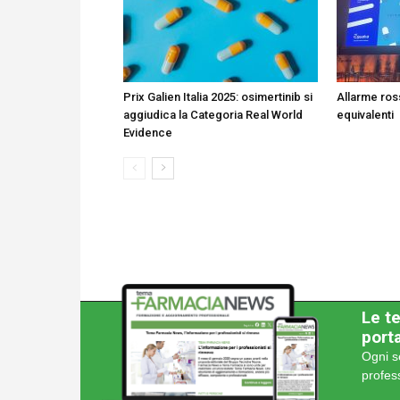
Prix Galien Italia 2025: osimertinib si
Allarme ros
aggiudica la Categoria Real World
equivalenti
Evidence
Le te
porta
Ogni s
profes