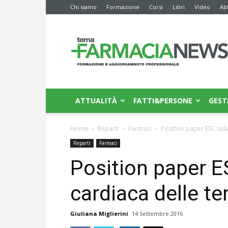
Chi siamo
Formazione
Corsi
Libri
Video
Ab
Farmacia
News
ATTUALITÀ
FATTI&PERSONE
GEST
Home
Reparti
Farmaci
Position paper ESC sulla
Reparti
Farmaci
Position paper ES
cardiaca delle te
Giuliana Miglierini
14 Settembre 2016