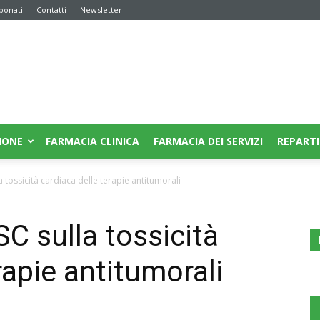
bonati
Contatti
Newsletter
IONE
FARMACIA CLINICA
FARMACIA DEI SERVIZI
REPARTI
 tossicità cardiaca delle terapie antitumorali
C sulla tossicità
rapie antitumorali