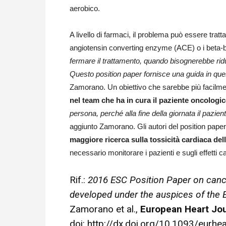
aerobico.
A livello di farmaci, il problema può essere trat
angiotensin converting enzyme (ACE) o i beta-bl
fermare il trattamento, quando bisognerebbe rid
Questo position paper fornisce una guida in q
Zamorano. Un obiettivo che sarebbe più facilm
nel team che ha in cura il paziente oncologi
persona, perché alla fine della giornata il pazi
aggiunto Zamorano. Gli autori del position pap
maggiore ricerca sulla tossicità cardiaca dell
necessario monitorare i pazienti e sugli effetti c
Rif.:
2016 ESC Position Paper on cance
developed under the auspices of the 
Zamorano et al.,
European Heart Jou
doi:
http://dx.doi.org/10.1093/eurhe