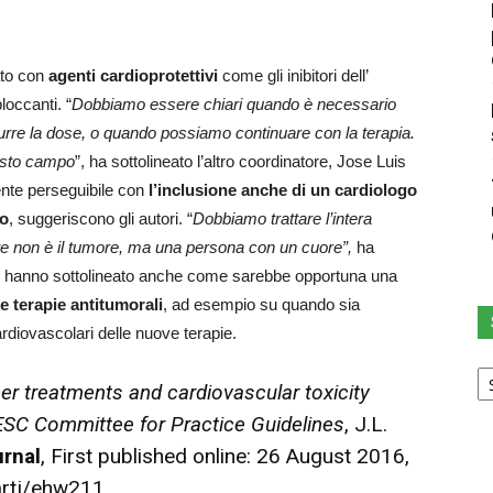
tato con
agenti cardioprotettivi
come gli inibitori dell’
occanti. “
Dobbiamo essere chiari quando è necessario
urre la dose, o quando possiamo continuare con la terapia.
uesto campo
”, ha sottolineato l’altro coordinatore, Jose Luis
ente perseguibile con
l’inclusione anche di un cardiologo
co
, suggeriscono gli autori. “
Dobbiamo trattare l’intera
ente non è il tumore, ma una persona con un cuore”,
ha
er hanno sottolineato anche come sarebbe opportuna una
e terapie antitumorali
, ad esempio su quando sia
ardiovascolari delle nuove terapie.
Sc
u
r treatments and cardiovascular toxicity
ca
ESC Committee for Practice Guidelines
, J.L.
rnal
, First published online: 26 August 2016,
artj/ehw211