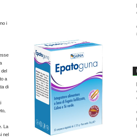
no i
resse
 a
 del
to a
ta di
i
to,
e. La
i nel