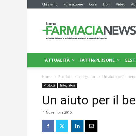
Chi siamo
Formazione
Corsi
Libri
Video
Ab
Farmacia
News
ATTUALITÀ
FATTI&PERSONE
GEST
Home
Prodotti
Integratori
Un aiuto per il ben
Prodotti
Integratori
Un aiuto per il b
1 Novembre 2015