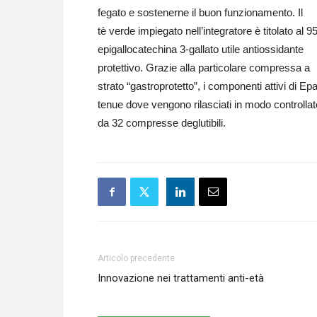
fegato e sostenerne il buon funzionamento. Il
tè verde impiegato nell’integratore è titolato al 9
epigallocatechina 3-gallato utile antiossidante
protettivo. Grazie alla particolare compressa a
strato “gastroprotetto”, i componenti attivi di Epat
tenue dove vengono rilasciati in modo controlla
da 32 compresse deglutibili.
Articolo precedente
Innovazione nei trattamenti anti-età