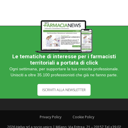
Le tematiche di interesse per i farmacisti
territoriali a portata di click
Ogni settimana, per supportare la tua crescita professionale.
Unisciti a oltre 35.100 professionisti che già ne fanno parte.
ISCRIVITI ALLA NEWSLETTER
Privacy Policy
Cookie Policy
2026 Helyx srl a socio unico | Milano: Via Eritrea, 21 – 20157 Tel +39 02