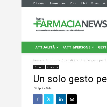
Chi siamo
Formazione
Corsi
Libri
Video
Ab
Farmacia
News
ATTUALITÀ
FATTI&PERSONE
GEST
Home
Prodotti
Cosmetici
Un solo gesto per il
Prodotti
Cosmetici
Un solo gesto pe
18 Aprile 2014